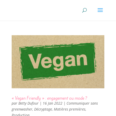
« Vegan Friendly » : engagement ou mode ?
par
Betty Dufour
|
16 Jan 2022
|
Communiquer sans
greenwasher
,
Décryptage
,
Matières premières
,
Production